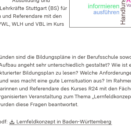
ür Ausbildung und
Lehrkräfte Stuttgart (BS) für
n und Referendare mit den
VWL, WLH und VBL im Kurs
nden sind die Bildungspläne in der Berufsschule sowoh
Aufbau angeht sehr unterschiedlich gestaltet? Wie ist 
ukturierter Bildungsplan zu lesen? Welche Anforderunge
 und was macht eine gute Lernsituation aus? Im Rahmen
darinnen und Referendare des Kurses R24 mit den Fäc
ganisierten Veranstaltung zum Thema „Lernfeldkonzep
urden diese Fragen beantwortet.
Download:
(Öffnet
pdf:
Lernfeldkonzept in Baden-Württemberg