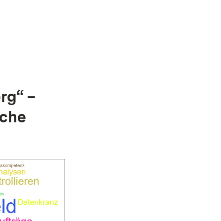
 Fenster)
rg“ –
sche