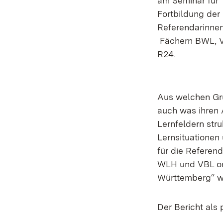
am Seminar f
Fortbildung der 
Referendarinne
Fächern BWL, 
R24.
Aus welchen Grü
auch was ihren 
Lernfeldern str
Lernsituationen
für die Referen
WLH und VBL or
Württemberg“ w
Der Bericht als 