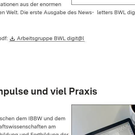
mationen aus der enormen
alen Welt. Die erste Ausgabe des News- letters BWL dig
Download:
(Öffnet in neuem Fen
pdf:
Arbeitsgruppe BWL digit@l
mpulse und viel Praxis
wischen dem IBBW und dem
haftswissenschaften am
bildung und Fortbildung der