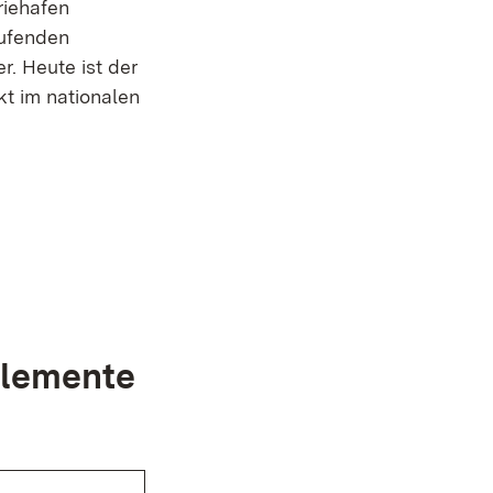
riehafen
aufenden
r. Heute ist der
kt im nationalen
Fenster)
Elemente