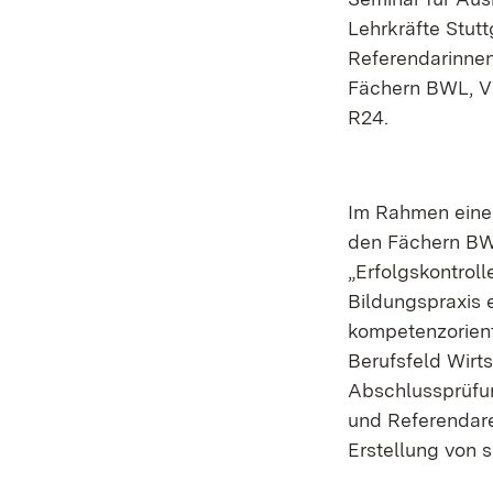
Lehrkräfte Stutt
Referendarinnen
Fächern BWL, V
R24.
Im Rahmen einer
den Fächern BW
„Erfolgskontrol
Bildungspraxis e
kompetenzorient
Berufsfeld Wirt
Abschlussprüfun
und Referendare
Erstellung von s