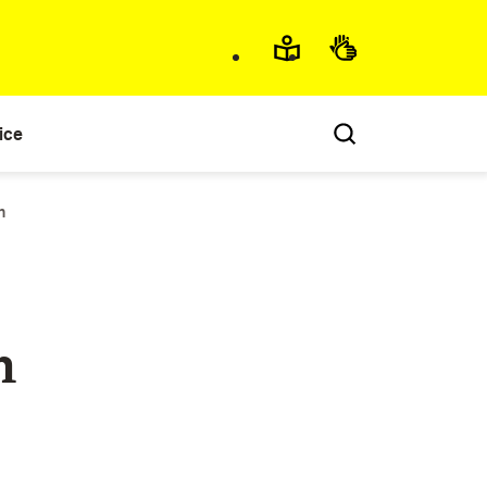
ice
n
n