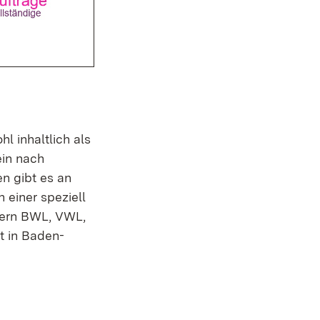
l inhaltlich als
ein nach
n gibt es an
 einer speziell
hern BWL, VWL,
t in Baden-
 in neuem Fenster)