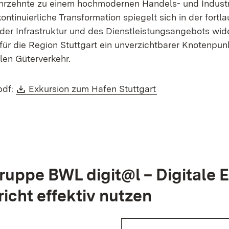
ahrzehnte zu einem hochmodernen Handels- und Indust
kontinuierliche Transformation spiegelt sich in der fortl
der Infrastruktur und des Dienstleistungsangebots wide
für die Region Stuttgart ein unverzichtbarer Knotenpun
alen Güterverkehr.
Download:
(Öffnet in neuem 
pdf:
Exkursion zum Hafen Stuttgart
ruppe BWL digit@l – Digitale 
richt effektiv nutzen