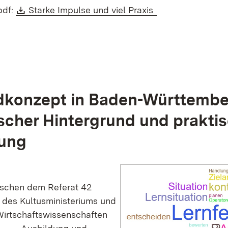
Download:
(Öffnet in neuem
pdf:
Starke Impulse und viel Praxis
dkonzept in Baden-Württembe
scher Hintergrund und prakti
ung
ischen dem Referat 42
 des Kultusministeriums und
rtschaftswissenschaften