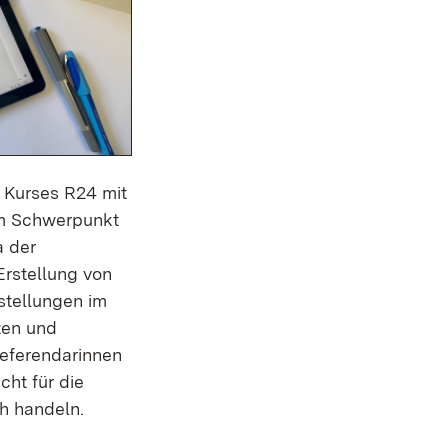
 Kurses R24 mit
um Schwerpunkt
a der
Erstellung von
stellungen im
ten und
Referendarinnen
ht für die
ch handeln.