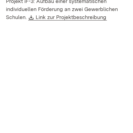
Projekt iF-3: Aufbau einer systematischen
individuellen Förderung an zwei Gewerblichen
Download:
(Öffnet in
Schulen.
Link zur Projektbeschreibung