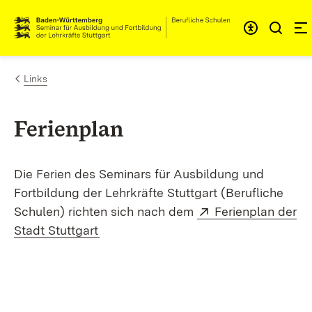
Zum Inhalt springen
Link zur Startseite
Links
Ferienplan
Die Ferien des Seminars für Ausbildung und
Fortbildung der Lehrkräfte Stuttgart (Berufliche
Extern:
Schulen) richten sich nach dem
Ferienplan der
(Öffnet in neuem Fenster)
Stadt Stuttgart