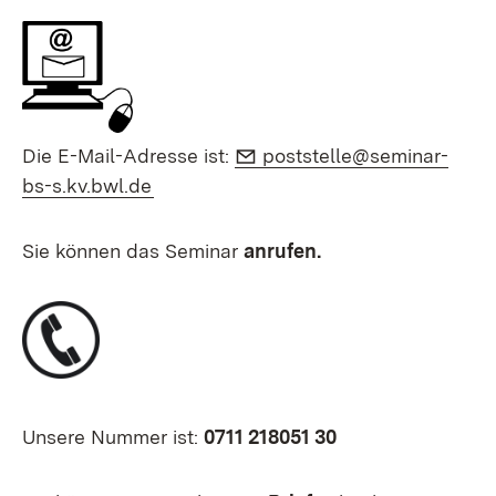
E-Mail:
Die E-Mail-Adresse ist:
poststelle@seminar-
(Öffnet in neuem Fenster)
bs-s.kv.bwl.de
Sie können das Seminar
anrufen.
Unsere Nummer ist:
0711 218051 30