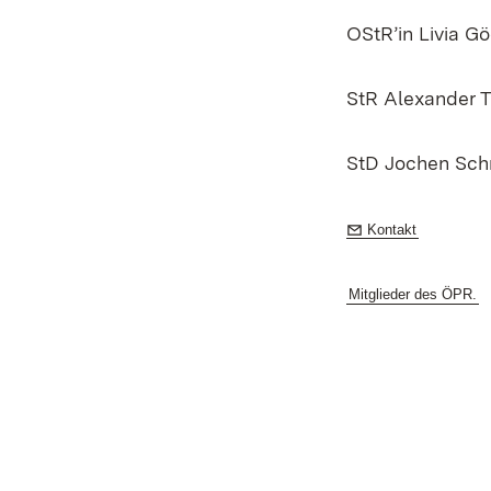
OStR’in Livia G
StR Alexander 
StD Jochen Sch
E-Mail:
(Öffnet in 
Kontakt
Mitglieder des ÖPR.