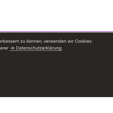
erbessern zu können, verwenden wir Cookies.
serer
Datenschutzerklärung
.
haltsübersicht
Kontakt
Impressum
Datenschutz
Benut