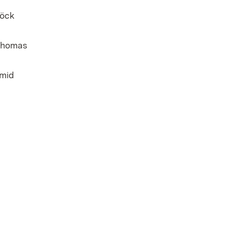
ööck
Thomas
mid
neuem Fenster)